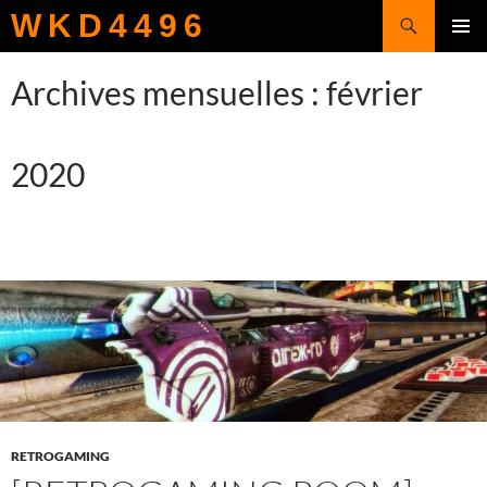
Recherche
WKD4496
ALLER
MENU
AU
PRINCI
Archives mensuelles : février
CONTENU
2020
RETROGAMING