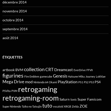
décembre 2014
novembre 2014
octobre 2014
septembre 2014
août 2014
ÉTIQUETTES
collection
CRT
Dreamcast
artbook
BVM
EverDrive
FFVII
figurines
Genesis
Fire Emblem
gamecube
Hatsune Miku
Journey
Lokhlae
Mega Drive
mod
PlayStation
PS4
Nintendo 64
Okami
PS1
PS2
PS3
retrogaming
PSVita
PVM
retrogaming-room
Saturn
Super Famicom
Sonic
tuto
ZOE
Super Nintendo
Taiko no Tatsujin
vocaloid
XRGB
Zelda