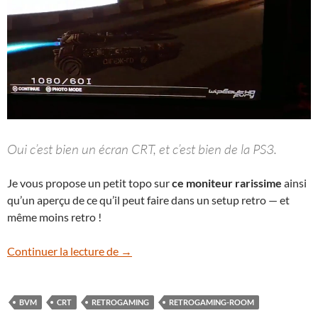
Oui c’est bien un écran CRT, et c’est bien de la PS3.
Je vous propose un petit topo sur
ce moniteur rarissime
ainsi
qu’un aperçu de ce qu’il peut faire dans un setup retro — et
même moins retro !
[Retrogaming Room] Sony BVM-D24, le 
Continuer la lecture de
→
BVM
CRT
RETROGAMING
RETROGAMING-ROOM