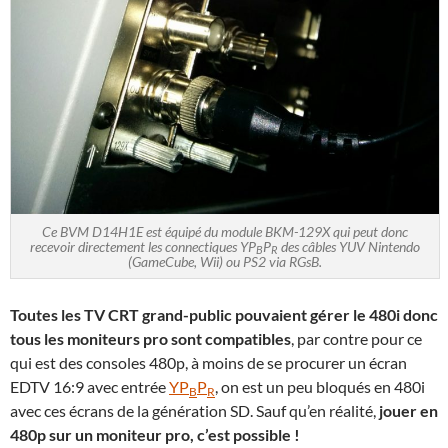
Ce BVM D14H1E est équipé du module BKM-129X qui peut donc
recevoir directement les connectiques YP
P
des câbles YUV Nintendo
B
R
(GameCube, Wii) ou PS2 via RGsB.
Toutes les TV CRT grand-public pouvaient gérer le 480i donc
tous les moniteurs pro sont compatibles
, par contre pour ce
qui est des consoles 480p, à moins de se procurer un écran
EDTV 16:9 avec entrée
YP
P
, on est un peu bloqués en 480i
B
R
avec ces écrans de la génération SD. Sauf qu’en réalité,
jouer en
480p sur un moniteur pro, c’est possible !