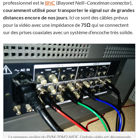
professionnel est le
BNC
(
Bayonet Neill–Concelman connector
),
couramment utilisé pour transporter le signal sur de grandes
distances encore de nos jours
. Ici ce sont des câbles prévus
pour la vidéo avec une impédance de
75Ω
qui se connectent
sur des prises coaxiales avec un système d’encoche très solide.
Le panneau arrière du PVM-20M2-MDE. L’entrée vidéo est décomposée