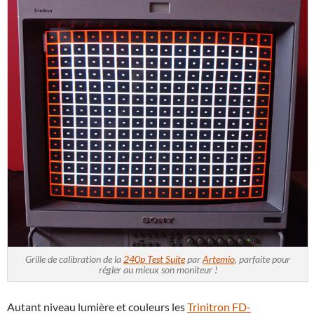
Grille de calibration de la
240p Test Suite
par
Artemio
, parfaite pour
régler au mieux son moniteur !
Autant niveau lumière et couleurs les
Trinitron FD-