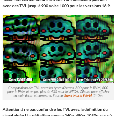
avec des TVL jusqu’à 900 voire 1000 pour les versions 16:9.
Comparaison des TVL entre les types d’écrans, 800 pour le BVM, 600
pour le PVM et un peu plus de 400 pour le WEGA. Cliquez pour afficher
en plein écran et comparer. Source:
Super Mario World
(240p).
Attention à ne pas confondre les TVL avec la définition du
signal vidéo !
La
définition
comme
240p, 480p, 1080p,
etc. où