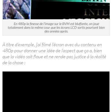
En 480p la finesse de l’image sur le BVM est bluffante, on joue
totalement dans la même cour que les écrans LCD sortis pourtant bien
des années après.
À titre d’exemple, j’ai filmé l’écran avec du contenu en
480p pour donner une idée de l’aspect que ça a, bien
que la vidéo soit floue et ne rende pas justice à la réalité
de la chose :