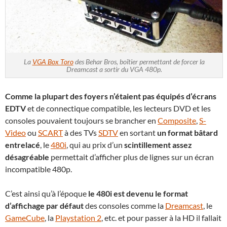
La
VGA Box Toro
des Behar Bros, boîtier permettant de forcer la
Dreamcast a sortir du VGA 480p.
Comme la plupart des foyers n’étaient pas équipés d’écrans
EDTV
et de connectique compatible, les lecteurs DVD et les
consoles pouvaient toujours se brancher en
Composite
,
S-
Video
ou
SCART
à des TVs
SDTV
en sortant
un format bâtard
entrelacé
, le
480i
, qui au prix d’un
scintillement assez
désagréable
permettait d’afficher plus de lignes sur un écran
incompatible 480p.
C’est ainsi qu’à l’époque
le 480i est devenu le format
d’affichage par défaut
des consoles comme la
Dreamcast
, le
GameCube
, la
Playstation 2
, etc. et pour passer à la HD il fallait