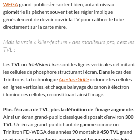
WEGA
grand-public s’en sortent bien, autant niveau
géométrie ils pêchent souvent et les régler implique
généralement de devoir ouvrir la TV pour calibrer le tube
directement sur la carte mère.
Mais la vraie « killer-feature » des moniteurs pro, c’est les
TVL !
Les
TVL
ou
TeleVision Lines
sont les lignes verticales délimitant
les cellules de phosphore structurant l’écran. Dans le cas des
Trinitrons, la technologue
Aperture Grille
ordonne les cellules
en lignes verticales, et chaque balayage du canon à électron
illumine ces cellules, reconstituant ainsi l’image.
Plus l’écran a de TVL, plus la définition de l’image augmente.
Ainsi un écran grand-public classique disposait d’environ
300
TVL
. Un écran grand-public haut de gamme comme un
Trinitron FD-WEGA des années 90 montait à
450 TVL
grand
maximum.
Les moniteurs pro eux vont beaucoup plus loin