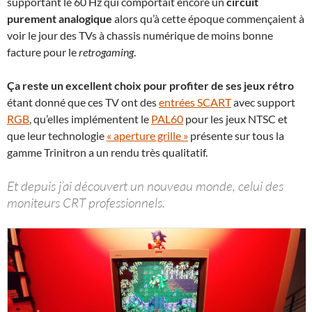
supportant le 60 Hz qui comportait encore un
circuit
purement analogique
alors qu’à cette époque commençaient à
voir le jour des TVs à chassis numérique de moins bonne
facture pour le
retrogaming
.
Ça reste un excellent choix pour profiter de ses jeux rétro
étant donné que ces TV ont des
entrées SCART
avec support
RGB
, qu’elles implémentent le
PAL60
pour les jeux NTSC et
que leur technologie
« aperture grille »
présente sur tous la
gamme Trinitron a un rendu très qualitatif.
Et depuis j’ai découvert un nouveau monde, celui des
moniteurs CRT professionnels.