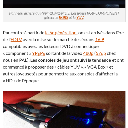
Panneau arrière du PVM-20M2-MDE. Les lignes RGB/COMPONENT
gèrent le
RGBS
et le
YUV
.
Par contre à partir de
la 6e génération
, on est arrivés dans l’ère
de l’
EDTV
avec la mise sur le marché des écrans
16:9
compatibles avec les lecteurs DVD à connectique
« component »
YP
P
sortant de la vidéo
480p
(
576p
chez
B
R
nous en PAL).
Les consoles de jeu ont suivi la tendance
et ont
commencé à proposer des « câbles YUV », « VGA Box » et
autres joyeusetés pour permettre aux consoles d’afficher la
« HD » de l’époque.