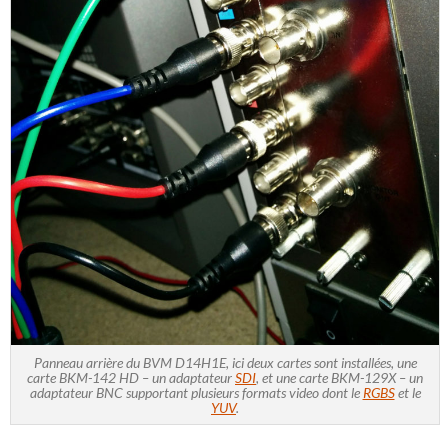
Panneau arrière du BVM D14H1E, ici deux cartes sont installées, une
carte BKM-142 HD – un adaptateur
SDI
, et une carte BKM-129X – un
adaptateur BNC supportant plusieurs formats video dont le
RGBS
et le
YUV
.