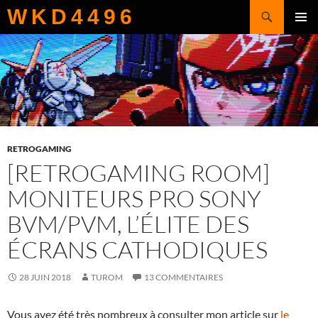
Recherche
WKD4496
ALLER
MENU
AU
PRINCI
CONTENU
RETROGAMING
[RETROGAMING ROOM]
MONITEURS PRO SONY
BVM/PVM, L’ÉLITE DES
ÉCRANS CATHODIQUES
28 JUIN 2018
TUROM
13 COMMENTAIRES
Vous avez été très nombreux à consulter mon article sur
le