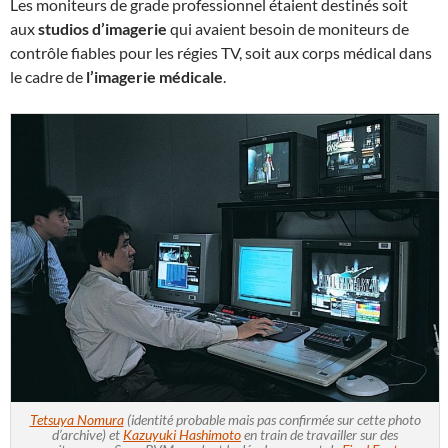
Les moniteurs de grade professionnel étaient destinés soit
aux
studios d’imagerie
qui avaient besoin de moniteurs de
contrôle fiables pour les régies TV, soit aux corps médical dans
le cadre de
l’imagerie médicale
.
Tetsuya Nomura
(identité probable mais pas confirmée sur cette photo
d’archive) et
Kazuyuki Hashimoto
en train de travailler sur des