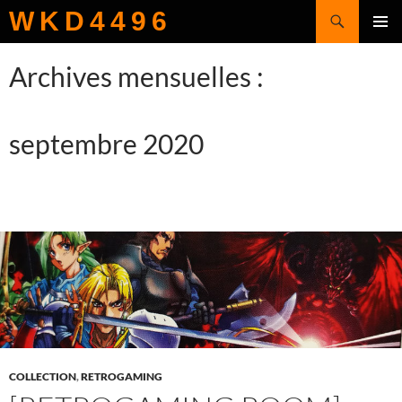
Recherche
WKD4496
ALLER
MENU
AU
PRINCI
Archives mensuelles :
CONTENU
septembre 2020
COLLECTION
,
RETROGAMING