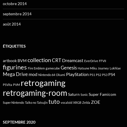
octobre 2014
septembre 2014
août 2014
ÉTIQUETTES
collection
CRT
Dreamcast
artbook
BVM
EverDrive
FFVII
figurines
Genesis
Fire Emblem
gamecube
Hatsune Miku
Journey
Lokhlae
Mega Drive
mod
PlayStation
PS4
Nintendo 64
Okami
PS1
PS2
PS3
retrogaming
PSVita
PVM
retrogaming-room
Saturn
Super Famicom
Sonic
tuto
ZOE
Super Nintendo
Taiko no Tatsujin
vocaloid
XRGB
Zelda
SEPTEMBRE 2020