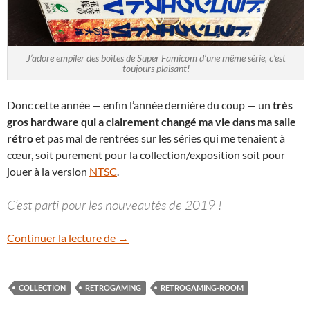
J’adore empiler des boîtes de Super Famicom d’une même série, c’est
toujours plaisant!
Donc cette année — enfin l’année dernière du coup — un
très
gros hardware qui a clairement changé ma vie dans ma salle
rétro
et pas mal de rentrées sur les séries qui me tenaient à
cœur, soit purement pour la collection/exposition soit pour
jouer à la version
NTSC
.
C’est parti pour les
nouveautés
de 2019 !
[Retrogaming Room] Collection 2019
Continuer la lecture de
→
COLLECTION
RETROGAMING
RETROGAMING-ROOM