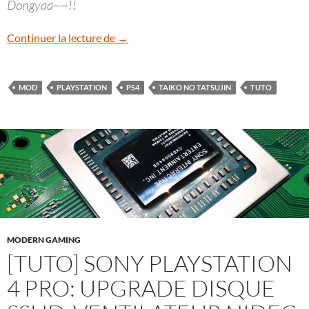
Dongyaa~~!!
[Tuto] Taiko No Tatsujin : Hori PS4-095
Continuer la lecture de
→
MOD
PLAYSTATION
PS4
TAIKO NO TATSUJIN
TUTO
MODERN GAMING
[TUTO] SONY PLAYSTATION
4 PRO: UPGRADE DISQUE