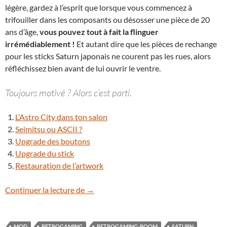
légère, gardez à l’esprit que lorsque vous commencez à
trifouiller dans les composants ou désosser une pièce de 20
ans d’âge,
vous pouvez tout à fait la flinguer
irrémédiablement !
Et autant dire que les pièces de rechange
pour les sticks Saturn japonais ne courent pas les rues, alors
réfléchissez bien avant de lui ouvrir le ventre.
Toujours motivé ? Alors c’est parti.
L’Astro City dans ton salon
Seimitsu ou ASCII ?
Upgrade des boutons
Upgrade du stick
Restauration de l’artwork
[Tuto] SEGA Virtua Stick HSS-0136 mod
Continuer la lecture de
→
MOD
RETROGAMING
RETROGAMING-ROOM
SATURN