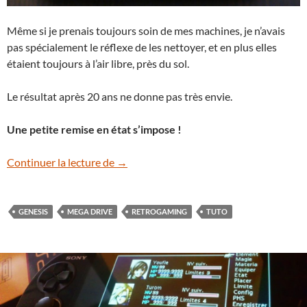
Même si je prenais toujours soin de mes machines, je n’avais
pas spécialement le réflexe de les nettoyer, et en plus elles
étaient toujours à l’air libre, près du sol.
Le résultat après 20 ans ne donne pas très envie.
Une petite remise en état s’impose !
[Tuto] Mega Drive II – Résurrection
Continuer la lecture de
→
GENESIS
MEGA DRIVE
RETROGAMING
TUTO