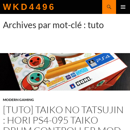
Recherche
WKD4496
ALLER
MENU
AU
PRINCI
Archives par mot-clé : tuto
CONTENU
MODERN GAMING
[TUTO] TAIKO NO TATSUJIN
: HORI PS4-095 TAIKO