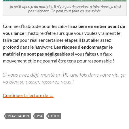
Un petit aperçu du matériel. Il n’y a pas de soudure à faire donc ça n’est
pas méchant. On peut tout faire en une soirée.
Comme d’habitude pour les
tutos
lisez bien en entier avant de
vous lancer
, histoire d’être sûrs que vous voulez vraiment le
faire car pour réaliser certaines étapes il faut aller assez
profond dans le
hardware.
Les risques d’endommager le
matériel ne sont pas négligeables
si vous faites un faux
mouvement et je ne pourrai être tenu pour responsable !
Si vous avez déjà monté un PC une fois dans votre vie, ça
va bien se passer, rassurez-vous !
[Tuto] Sony PlayStation 4 Pro: Upgrade 
Continuer la lecture de
→
PLAYSTATION
PS4
TUTO