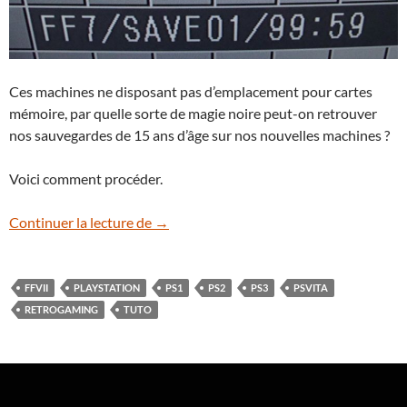
Ces machines ne disposant pas d’emplacement pour cartes
mémoire, par quelle sorte de magie noire peut-on retrouver
nos sauvegardes de 15 ans d’âge sur nos nouvelles machines ?
Voici comment procéder.
[Tuto] Saves PS1 sur les jeux demat PS3/
Continuer la lecture de
→
FFVII
PLAYSTATION
PS1
PS2
PS3
PSVITA
RETROGAMING
TUTO