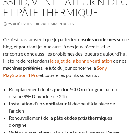
SSHD, VENTILATEUR NIDEC
ET PÂTE THERMIQUE
29 AOÛT 2018
24 COMMENTAIRES
Ce n’est pas souvent que je parle de
consoles modernes
sur ce
blog, et pourtant je joue aussi à des jeux récents, et je
rencontre donc aussi les problèmes des joueurs d’aujourd’hui.
Histoire de rester dans
le sujet de la bonne ventilation
de nos
machines préférées, le
tuto
du jour concerne la
Sony
PlayStation 4 Pro
et couvre les points suivants :
Remplacement du
disque dur
500 Go d’origine par un
disque SSHD hybride de 2 To
Installation d’un
ventilateur
Nidec neuf à la place de
l’ancien
Renouvellement de la
pâte et des
pads
thermiques
d’origine
Vidéo comparative
du bruit de la machine avant/après