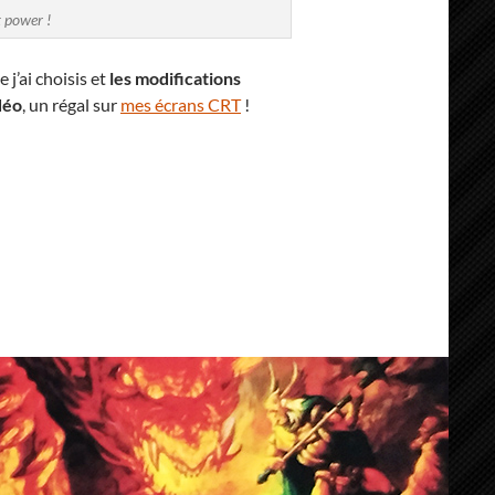
 power !
 j’ai choisis et
les modifications
déo
, un régal sur
mes écrans CRT
!
 »