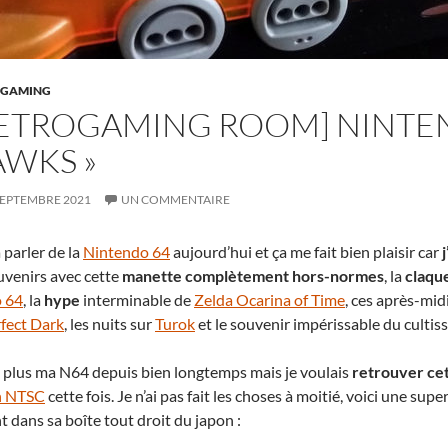
OGAMING
ETROGAMING ROOM] NINTEND
WKS »
SEPTEMBRE 2021
UN COMMENTAIRE
 parler de la
Nintendo 64
aujourd’hui et ça me fait bien plaisir car
uvenirs avec cette
manette complètement hors-normes
, la
claqu
 64
, la
hype
interminable de
Zelda Ocarina of Time
, ces après-mid
fect Dark
, les nuits sur
Turok
et le souvenir impérissable du culti
ai plus ma N64 depuis bien longtemps mais je voulais
retrouver cet
n NTSC
cette fois. Je n’ai pas fait les choses à moitié, voici une sup
t dans sa boîte tout droit du japon :