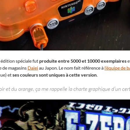
 édition spéciale fut
produite entre 5000 et 10000 exemplaires
e
e de magasins
Daiei
au Japon. Le nom fait référence à
l’équipe de 
que) et
ses couleurs sont uniques à cette version
.
ir et du orange, ça me rappelle la charte graphique d’un cert