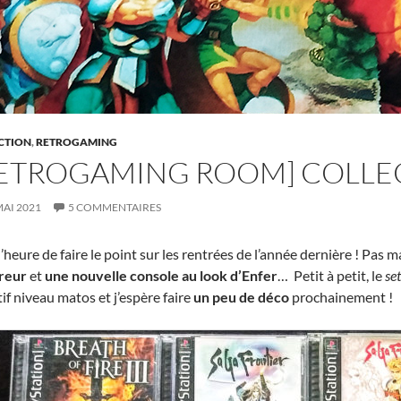
CTION
,
RETROGAMING
ETROGAMING ROOM] COLLE
MAI 2021
5 COMMENTAIRES
l’heure de faire le point sur les rentrées de l’année dernière ! Pas m
reur
et
une nouvelle console au look d’Enfer
… Petit à petit, le
se
if niveau matos et j’espère faire
un peu de déco
prochainement !