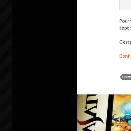
Pour v
appor
C’est
Conti
NIN