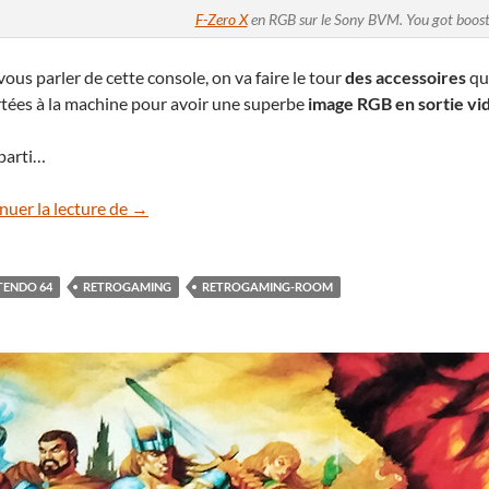
F-Zero X
en RGB sur le Sony BVM. You got boost
ous parler de cette console, on va faire le tour
des accessoires
que
tées à la machine pour avoir une superbe
image RGB en sortie vi
 parti…
[Retrogaming Room] Nintendo 64 « Daiei Hawks
nuer la lecture de
→
TENDO 64
RETROGAMING
RETROGAMING-ROOM