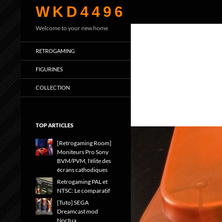
Recherche
WKD4496
Welcome to your new home
RETROGAMING
FIGURINES
COLLECTION
TOP ARTICLES
[Retrogaming Room]
Moniteurs Pro Sony
BVM/PVM, l'élite des
écrans cathodiques
Retrogaming PAL et
NTSC: Le comparatif
[Tuto] SEGA
Dreamcast mod
Noctua