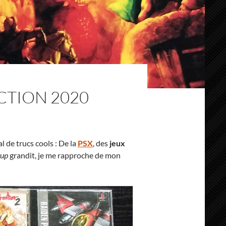
CTION 2020
al de trucs cools : De la
PSX
, des
jeux
tup
grandit, je me rapproche de mon