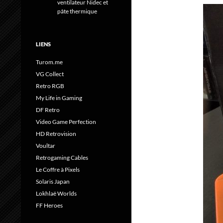
ventilateur Nidec et
pâte thermique
LIENS
Turom.me
VG Collect
Retro RGB
My Life in Gaming
DF Retro
Video Game Perfection
HD Retrovision
Voultar
Retrogaming Cables
Le Coffre à Pixels
Solaris Japan
Lokhlaë Worlds
FF Heroes