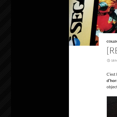
COLLE
[R
18 
C’est 
d’hor
object