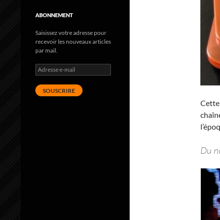
ABONNEMENT
Saisissez votre adresse pour
recevoir les nouveaux articles
par mail.
Adresse
e-
mail
SOUSCRIRE
Cette
chaîn
l’épo
Du no