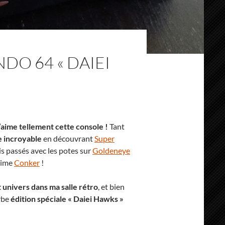
O 64 « DAIEI
j’aime tellement cette console !
Tant
e incroyable
en découvrant
Super
is passés avec les potes sur
Goldeneye
ssime
Conker
!
 univers dans ma salle rétro
, et bien
erbe
édition spéciale « Daiei Hawks »