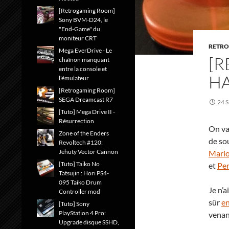
[Retrogaming Room]
Sony BVM-D24, le
"End-Game" du
moniteur CRT
RETR
Mega EverDrive - Le
[R
chaînon manquant
entre la console et
HA
l'émulateur
[Retrogaming Room]
SEGA Dreamcast R7
24 
[Tuto] Mega Drive II -
Résurrection
On va
Zone of the Enders
de so
Revoltech #120:
Jehuty Vector Cannon
Mario
[Tuto] Taiko No
et
Per
Tatsujin : Hori PS4-
095 Taiko Drum
Je n’
Controller mod
sûr
e
[Tuto] Sony
PlayStation 4 Pro:
venan
Upgrade disque SSHD,