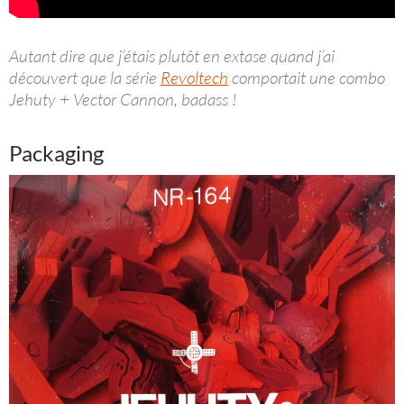
Autant dire que j’étais plutôt en extase quand j’ai
découvert que la série
Revoltech
comportait une combo
Jehuty + Vector Cannon, badass !
Packaging