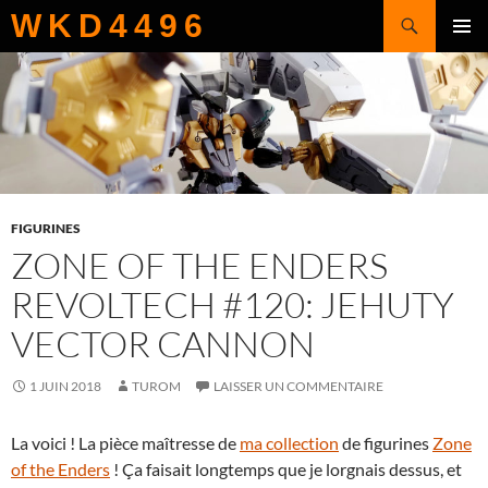
Recherche
WKD4496
ALLER
MENU
AU
PRINCI
CONTENU
FIGURINES
ZONE OF THE ENDERS
REVOLTECH #120: JEHUTY
VECTOR CANNON
1 JUIN 2018
TUROM
LAISSER UN COMMENTAIRE
La voici ! La pièce maîtresse de
ma collection
de figurines
Zone
of the Enders
! Ça faisait longtemps que je lorgnais dessus, et