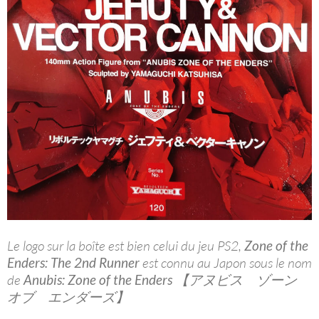
Le logo sur la boîte est bien celui du jeu PS2,
Zone of the
Enders: The 2nd Runner
est connu au Japon sous le nom
de
Anubis: Zone of the Enders
【アヌビス ゾーン
オブ エンダーズ】