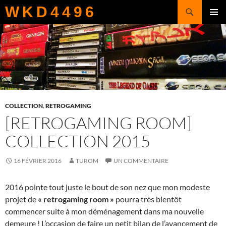
Recherche
WKD4496
ALLER
MENU
AU
PRINCI
CONTENU
COLLECTION
,
RETROGAMING
[RETROGAMING ROOM]
COLLECTION 2015
16 FÉVRIER 2016
TUROM
UN COMMENTAIRE
2016 pointe tout juste le bout de son nez que mon modeste
projet de
« retrogaming room »
pourra très bientôt
commencer suite à mon déménagement dans ma nouvelle
demeure ! L’occasion de faire un petit bilan de l’avancement de