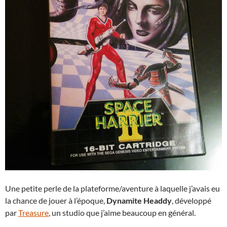
Une petite perle de la plateforme/aventure à laquelle j’avais eu
la chance de jouer à l’époque,
Dynamite Headdy
, développé
par
Treasure
, un studio que j’aime beaucoup en général.