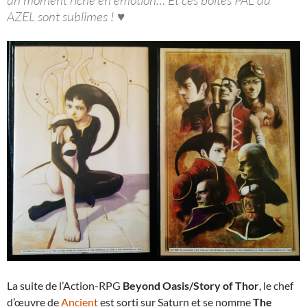
un moment riche en émotion… Et ces boîtes PAL du
AZEL sont sublimes ! ♥
La suite de l’Action-RPG
Beyond Oasis/Story of Thor
, le chef
d’œuvre de
Ancient
est sorti sur Saturn et se nomme
The