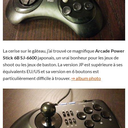
La cerise sur le gâteau, j’ai trouvé ce magnifique
Arcade Power
Stick 6B SJ-6600
japonais, un vrai bonheur pour les jeux de
shoot ou les jeux de baston. La version JP est supérieure à ses
équivalents EU/US et sa version en 6 boutons est
particulièrement difficile à trouver.
⇒ album photo