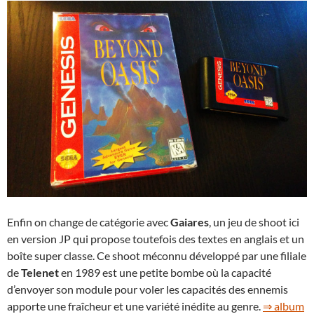
Enfin on change de catégorie avec
Gaiares
, un jeu de shoot ici
en version JP qui propose toutefois des textes en anglais et un
boîte super classe. Ce shoot méconnu développé par une filiale
de
Telenet
en 1989 est une petite bombe où la capacité
d’envoyer son module pour voler les capacités des ennemis
apporte une fraîcheur et une variété inédite au genre.
⇒ album