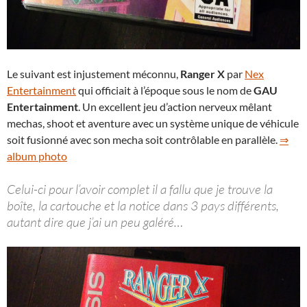
Le suivant est injustement méconnu,
Ranger X
par
Nex
Entertainment
qui officiait à l’époque sous le nom de
GAU
Entertainment
. Un excellent jeu d’action nerveux mêlant
mechas, shoot et aventure avec un système unique de véhicule
soit fusionné avec son mecha soit contrôlable en parallèle.
⇒
album photo
Celui-ci pour l’avoir complet il a fallu que je trouve la
boîte, la cartouche et la notice dans 3 pays différents,
autant dire que j’ai un peu galéré…